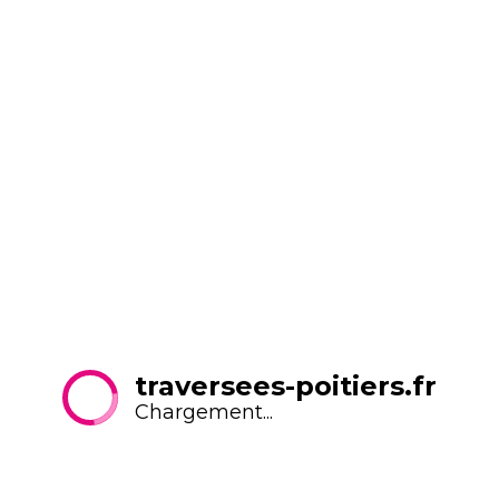
du 26 juin au 2 juillet, un terrain de basket en
accès libre sera installé square de la République
",
annonce Pauline Gratton, chargée de mission Terre
de Jeux 2024 à Grand Poitiers. Pas de temps mort
pour le sport.
Festival international 3x3 Poitiers, du 23 juin au 2
juillet, Poitiers, place Leclerc.
RETOUR À LA LISTE
traversees-poitiers.fr
Chargement...