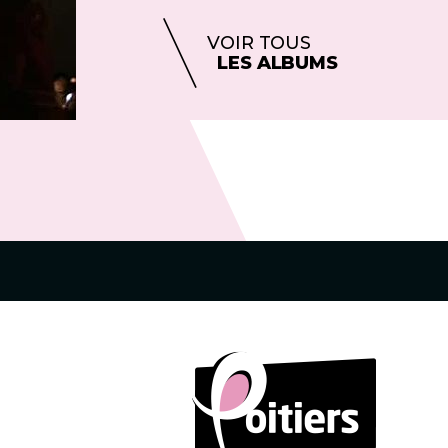
VOIR TOUS
LES ALBUMS