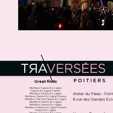
Great finds
Meilleur Casino En Ligne
Casino En Ligne France
Atelier du Palais - Poi
Meilleur Casino En Ligne
Meilleur Casino En Ligne France
8 rue des Grandes Eco
Meilleur Site De Casino En Ligne
Meilleur Casino En Ligne
Meilleur Casino En Ligne
Meilleur Casino En Ligne France
Casino En Ligne
Meilleur Casino En Ligne