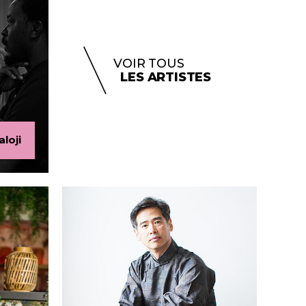
VOIR TOUS
LES ARTISTES
loji