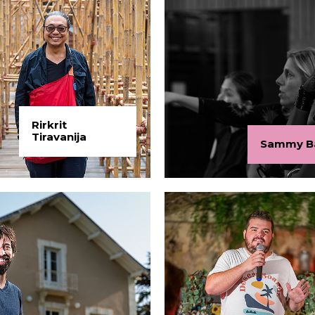
Rirkrit
Tiravanija
Sammy Ba