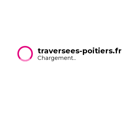
En savoir plus
Atelier Canopé - Chapelle des Augustins
traversees-poitiers.fr
Chargement...
Du mardi au vendredi, 9h-18h
Le samedi et le dimanche, 13h-18h (entrée par
la rue St-Pierre le Puellier)
Pendant les vacances de Noël
: du mardi au
dimanche, 13h-18h.