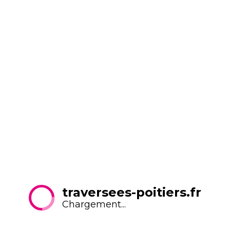
pro Assistant réalisateur à
Poitiers. Tourné à Poitiers avec des étudiants de la
filière et des techniciens professionnels, le moyen
métrage a été cofinancé par l’Ampar (l’Association du
master pro) et le cinéma
Le Rex de Chauvigny
. Le
film a reçu un bel accueil au festival de Locarno et à
la cinémathèque
française lors des premières diffusions. Il est passé sur
Arte en décembre et se visionne en replay. Son titre ?
« Poitiers ».
RETOUR À LA LISTE
traversees-poitiers.fr
Chargement...