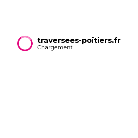
MENTIONS LÉGALES
dimanche de 11h à 18h.
ACCESSIBILITÉ
PLAN DU SITE
GESTION DES COOKIES
CTER
traversees-poitiers.fr
Chargement...